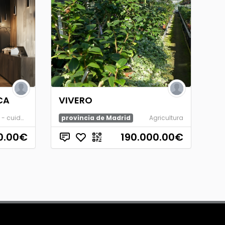
CA
VIVERO
Belleza - cuidado personal
provincia de Madrid
Agricultura
0.00
€
190.000.00
€