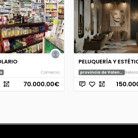
OLARIO
PELUQUERÍA Y ESTÉTI
s
Comercio
provincia de Valencia
70.000.00
€
150.00